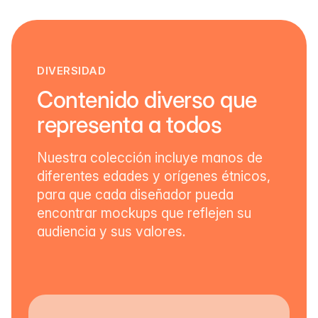
DIVERSIDAD
Contenido diverso que
representa a todos
Nuestra colección incluye manos de
diferentes edades y orígenes étnicos,
para que cada diseñador pueda
encontrar mockups que reflejen su
audiencia y sus valores.